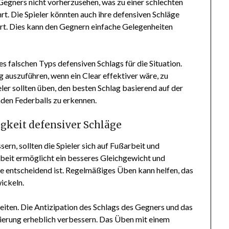
 Gegners nicht vorherzusehen, was zu einer schlechten
rt. Die Spieler könnten auch ihre defensiven Schläge
rt. Dies kann den Gegnern einfache Gelegenheiten
es falschen Typs defensiven Schlags für die Situation.
 auszuführen, wenn ein Clear effektiver wäre, zu
ler sollten üben, den besten Schlag basierend auf der
en Federballs zu erkennen.
gkeit defensiver Schläge
rn, sollten die Spieler sich auf Fußarbeit und
rbeit ermöglicht ein besseres Gleichgewicht und
ge entscheidend ist. Regelmäßiges Üben kann helfen, das
ickeln.
beiten. Die Antizipation des Schlags des Gegners und das
ierung erheblich verbessern. Das Üben mit einem