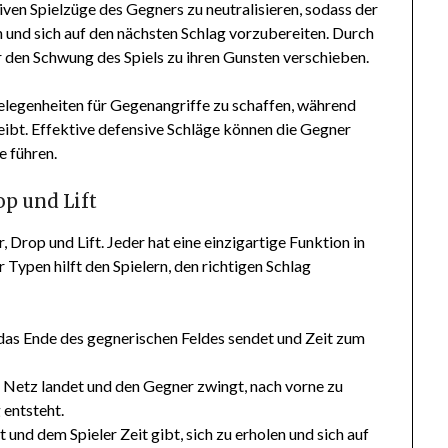
siven Spielzüge des Gegners zu neutralisieren, sodass der
en und sich auf den nächsten Schlag vorzubereiten. Durch
r den Schwung des Spiels zu ihren Gunsten verschieben.
elegenheiten für Gegenangriffe zu schaffen, während
bleibt. Effektive defensive Schläge können die Gegner
e führen.
op und Lift
 Drop und Lift. Jeder hat eine einzigartige Funktion in
 Typen hilft den Spielern, den richtigen Schlag
 das Ende des gegnerischen Feldes sendet und Zeit zum
s Netz landet und den Gegner zwingt, nach vorne zu
entsteht.
 und dem Spieler Zeit gibt, sich zu erholen und sich auf