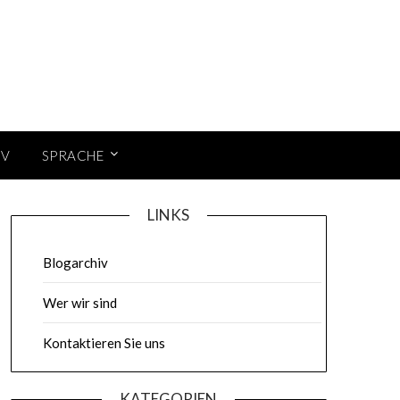
IV
SPRACHE
LINKS
Blogarchiv
Wer wir sind
Kontaktieren Sie uns
KATEGORIEN