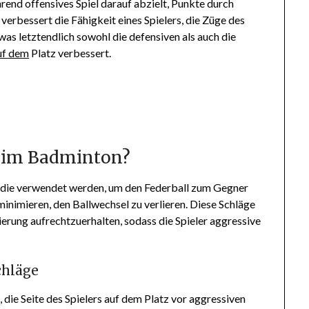
rend offensives Spiel darauf abzielt, Punkte durch
 verbessert die Fähigkeit eines Spielers, die Züge des
as letztendlich sowohl die defensiven als auch die
uf dem
Platz verbessert.
e im Badminton?
 die verwendet werden, um den Federball zum Gegner
minimieren, den Ballwechsel zu verlieren. Diese Schläge
ierung aufrechtzuerhalten, sodass die Spieler aggressive
chläge
 die Seite des Spielers auf dem Platz vor aggressiven