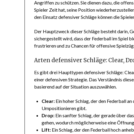
Angriffen zu schützen. Sie dienen dazu, die offen
Spieler Zeit hat, seine Position wiederherzustell
den Einsatz defensiver Schläge können die Spiele
Der Hauptzweck dieser Schläge besteht darin, G
sichergestellt wird, dass der Federball im Spiel 
frustrieren und zu Chancen für offensive Spielzüg
Arten defensiver Schläge: Clear, Dr
Es gibt drei Haupttypen defensiver Schläge: Clear,
einer defensiven Strategie. Das Verständnis dieser
basierend auf der Situation auszuwählen.
Clear:
Ein hoher Schlag, der den Federball an
Umpositionieren gibt.
Drop:
Ein sanfter Schlag, der gerade über da
gehen, wodurch möglicherweise eine Öffnung 
Lift:
Ein Schlag, der den Federball hoch anhebt