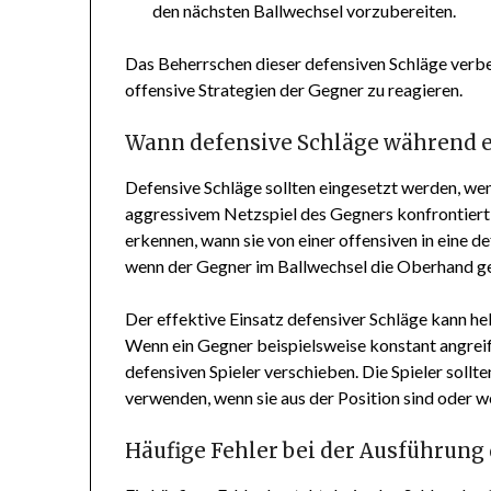
den nächsten Ballwechsel vorzubereiten.
Das Beherrschen dieser defensiven Schläge verbes
offensive Strategien der Gegner zu reagieren.
Wann defensive Schläge während e
Defensive Schläge sollten eingesetzt werden, we
aggressivem Netzspiel des Gegners konfrontiert i
erkennen, wann sie von einer offensiven in eine d
wenn der Gegner im Ballwechsel die Oberhand g
Der effektive Einsatz defensiver Schläge kann he
Wenn ein Gegner beispielsweise konstant angreif
defensiven Spieler verschieben. Die Spieler sollte
verwenden, wenn sie aus der Position sind oder 
Häufige Fehler bei der Ausführung