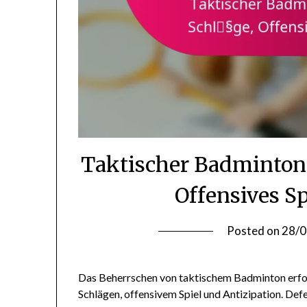
Taktischer Badminton-
Offensives Sp
Posted on
28/0
Das Beherrschen von taktischem Badminton erfor
Schlägen, offensivem Spiel und Antizipation. Defe