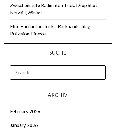
Zwischenstufe Badminton Trick: Drop Shot,
Netzkill, Winkel
Elite Badminton Tricks: Rückhandschlag,
Präzision, Finesse
SUCHE
SEARCH
FOR:
ARCHIV
February 2026
January 2026