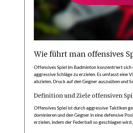
Wie führt man offensives S
Offensives Spiel im Badminton konzentriert sich
aggressive Schläge zu erzielen. Es umfasst eine V
abzielen, Druck auf den Gegner auszuüben und S
Definition und Ziele offensiven Spi
Offensives Spiel ist durch aggressive Taktiken ge
dominieren und den Gegner in eine defensive Posi
erzielen, indem der Federball so geschlagen wird