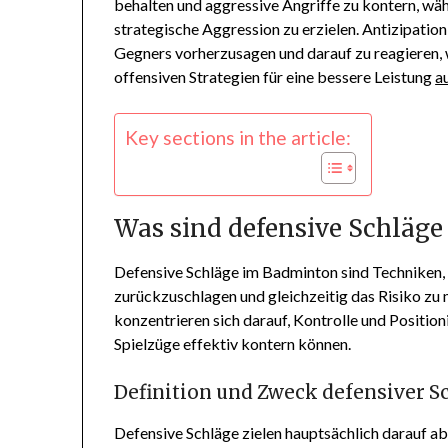
behalten und aggressive Angriffe zu kontern, wäh
strategische Aggression zu erzielen. Antizipation
Gegners vorherzusagen und darauf zu reagieren, w
offensiven Strategien für eine bessere Leistung
a
Key sections in the article:
Was sind defensive Schläg
Defensive Schläge im Badminton sind Techniken,
zurückzuschlagen und gleichzeitig das Risiko zu 
konzentrieren sich darauf, Kontrolle und Position
Spielzüge effektiv kontern können.
Definition und Zweck defensiver S
Defensive Schläge zielen hauptsächlich darauf ab,