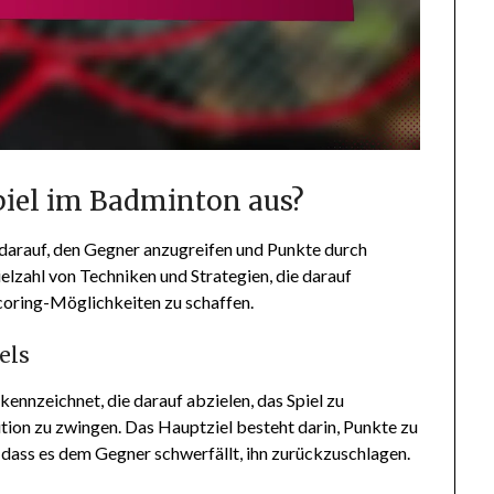
piel im Badminton aus?
 darauf, den Gegner anzugreifen und Punkte durch
ielzahl von Techniken und Strategien, die darauf
coring-Möglichkeiten zu schaffen.
els
kennzeichnet, die darauf abzielen, das Spiel zu
tion zu zwingen. Das Hauptziel besteht darin, Punkte zu
, dass es dem Gegner schwerfällt, ihn zurückzuschlagen.