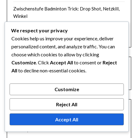
Zwischenstufe Badminton Trick: Drop Shot, Netzkill,
Winkel
Elite Badminton Tricks: Rückhandschlag, Präzision,
We respect your privacy
Finesse
Cookies help us improve your experience, deliver
personalized content, and analyze traffic. You can
choose which cookies to allow by clicking
SUCHE
Customize
. Click
Accept All
to consent or
Reject
All
to decline non-essential cookies.
SEARCH
FOR:
Customize
ARCHIV
Reject All
February 2026
Accept All
January 2026