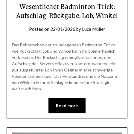
Wesentlicher Badminton-Trick:
Aufschlag-Rückgabe, Lob, Winkel
Posted on
22/01/2026
by
Luca Müller
Das Beherrschen der grundlegenden Badminton-Tricks
wie Rückschlag, Lob und Winkel kann Ihr Spiel erheblich
verbessern. Der Rückschlag ermöglicht es Ihnen, den
Aufschlag des Servers effektiv zu kontern, während ein
gut ausgeführter Lob Ihren Gegner in eine schwierige
Position bringen kann. Das Verständnis und die Nutzung
von Winkeln in Ihren Schlägen können Ihre Strategie
weiter erhöhen…
Read more