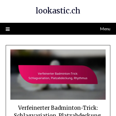
Skip
lookastic.ch
to
content
Menu
Verfeinerter Badminton-Trick:
Schlagvariation, Platzabdeckung,