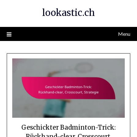
Skip
lookastic.ch
to
content
Menu
Geschickter Badminton-Trick:
Rückhand-clear, Crosscourt,